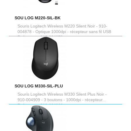
SOU LOG M220-SIL-BK
Souris Logitech Wireless M220 Silent Noir - 910-
004878 - Optique 1000dpi - récepteur sans fil USB
Reference :
910-004878
SOU LOG M330-SIL-PLU
Souris Logitech Wireless M330 Silent Plus Noir -
910-004909 - 3 boutons - 1000dpi - récepteur...
Reference :
910-004909