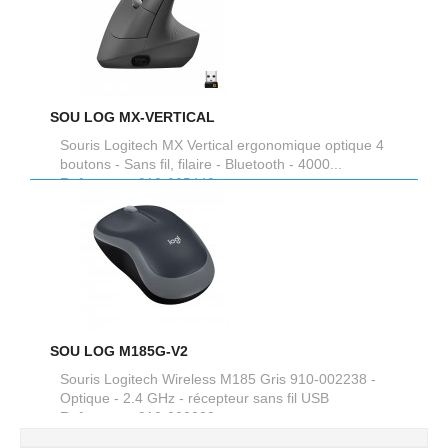
SOU LOG MX-VERTICAL
Souris Logitech MX Vertical ergonomique optique 4
boutons - Sans fil, filaire - Bluetooth - 4000...
Reference :
910-005448
SOU LOG M185G-V2
Souris Logitech Wireless M185 Gris 910-002238 -
Optique - 2.4 GHz - récepteur sans fil USB
Reference :
910-002238