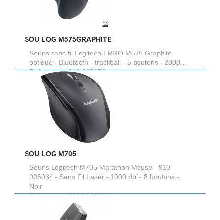
SOU LOG M575GRAPHITE
Souris sans fil Logitech ERGO M575 Graphite -
optique - Bluetooth - trackball - 5 boutons - 2000...
Reference :
910-005872
SOU LOG M705
Souris Logitech M705 Marathon Mouse - 910-
006034 - Sans Fil Laser - 1000 dpi - 8 boutons -
Noir
Reference :
910-006034