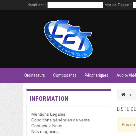
Identifiant :
Mot de Passe :
Ordinateurs
Composants
Périphériques
Audio/Vid
>
INFORMATION
LISTE D
Mentions Légales
Conditions générales de vente
Pas de 
Contactez-Nous
Nos magasins