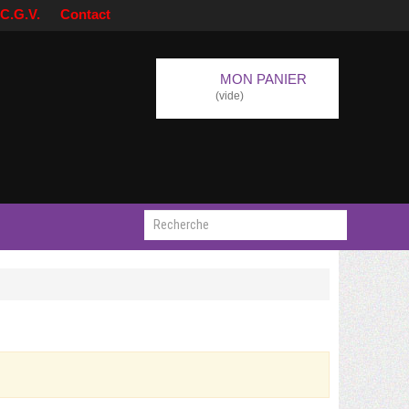
C.G.V.
Contact
MON PANIER
(vide)