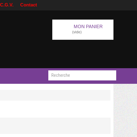
C.G.V.
Contact
MON PANIER
(vide)