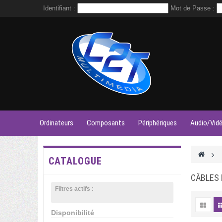
Identifiant :
Mot de Passe :
Ordinateurs
Composants
Périphériques
Audio/Vid
>
CATALOGUE
CÂBLES
Filtres actifs :
Disponibilité