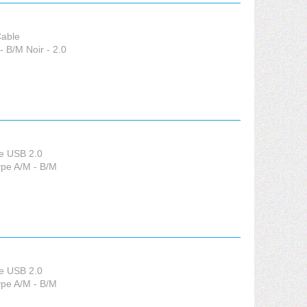
Cable
 B/M Noir - 2.0
e USB 2.0
ype A/M - B/M
e USB 2.0
ype A/M - B/M