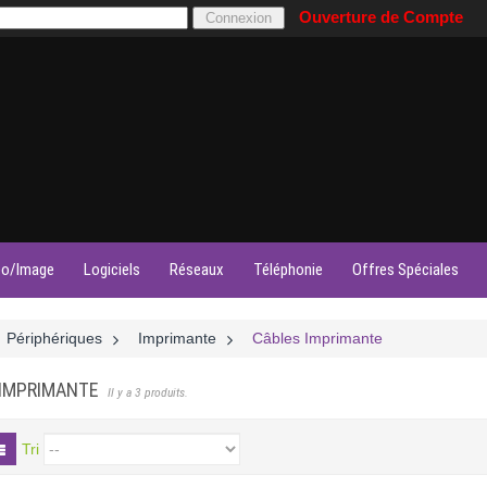
Ouverture de Compte
éo/Image
Logiciels
Réseaux
Téléphonie
Offres Spéciales
Périphériques
>
Imprimante
>
Câbles Imprimante
 IMPRIMANTE
Il y a 3 produits.
Tri