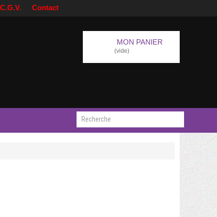
C.G.V.
Contact
MON PANIER
(vide)