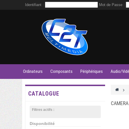
Identifiant :
Mot de Passe :
Ordinateurs
Composants
Périphériques
Audio/Vid
>
CATALOGUE
CAMERA
Filtres actifs :
Disponibilité