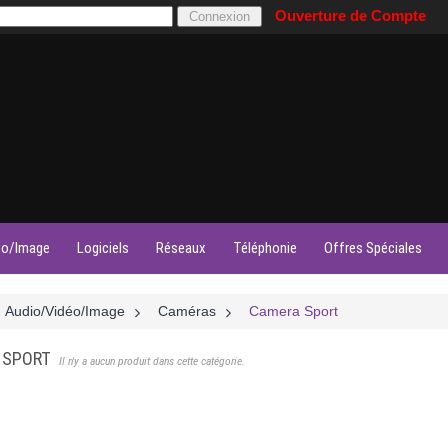
Ouverture de Compte
éo/Image
Logiciels
Réseaux
Téléphonie
Offres Spéciales
Audio/Vidéo/Image
>
Caméras
>
Camera Sport
 SPORT
Il n'y a aucun produit dans cette catégorie.