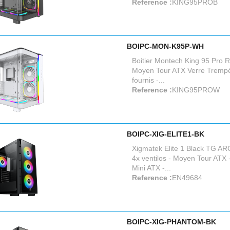
Reference :
KING95PROB
BOIPC-MON-K95P-WH
Boitier Montech King 95 Pro 
Moyen Tour ATX Verre Trempé 
fournis -...
Reference :
KING95PROW
BOIPC-XIG-ELITE1-BK
Xigmatek Elite 1 Black TG A
4x ventilos - Moyen Tour ATX 
Mini ATX -...
Reference :
EN49684
BOIPC-XIG-PHANTOM-BK