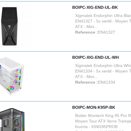
BOIPC-XIG-END-UL-BK
Xigmatek Endorphin Ultra Bl
EN41327 - 5x ventil - Moyen T
ATX - Mini...
Reference :
EN41327
BOIPC-XIG-END-UL-WH
Xigmatek Endorphin Ultra Wh
EN41334 - 5x ventil - Moyen T
ATX - Mini...
Reference :
EN41334
BOIPC-MON-K95P-BK
Boitier Montech King 95 Pro 
Moyen Tour ATX Verre Trempé 
fournis - KING95PROB