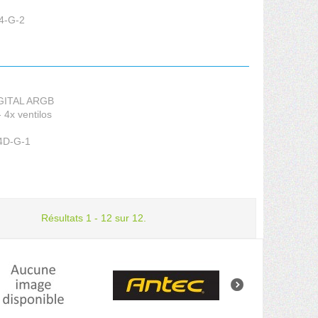
4-G-2
IGITAL ARGB
 4x ventilos
4D-G-1
Résultats 1 - 12 sur 12.