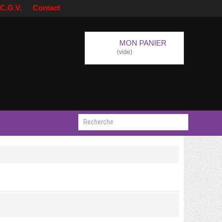
C.G.V.
Contact
MON PANIER
(vide)