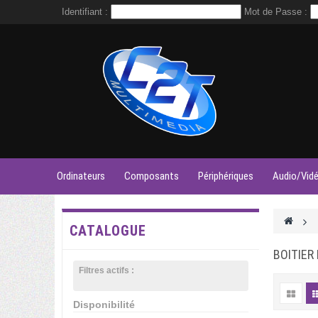
Identifiant :
Mot de Passe :
Ordinateurs
Composants
Périphériques
Audio/Vid
>
CATALOGUE
BOITIER
Filtres actifs :
Disponibilité