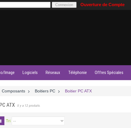
Ouverture de Compte
éo/Image
Logiciels
Réseaux
Téléphonie
Offres Spéciales
Composants
>
Boitiers PC
>
Boitier PC ATX
 PC ATX
Il y a 12 produits.
Tri