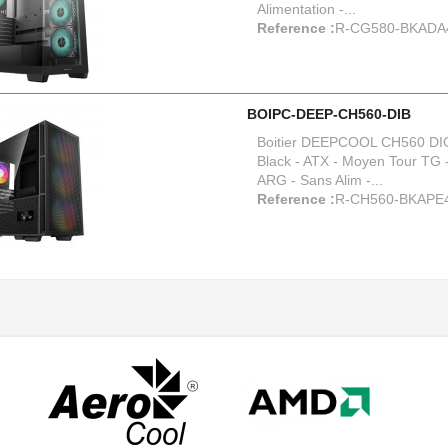
Alimentation -...
Reference :
R-CG580-BKADA
BOIPC-DEEP-CH560-DIB
Boitier DEEPCOOL CH560 D
Black - ATX - Moyen Tour TG -
ARG - Sans Alim -...
Reference :
R-CH560-BKAPE