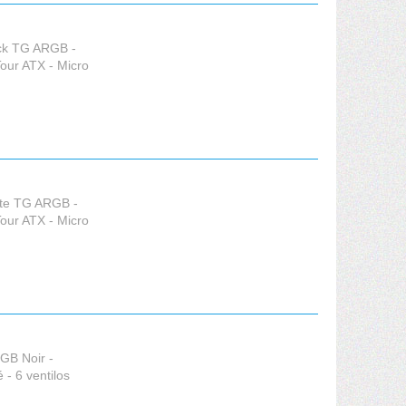
ack TG ARGB -
our ATX - Micro
ite TG ARGB -
our ATX - Micro
RGB Noir -
- 6 ventilos