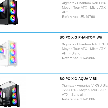
Xigmatek Phantom Noir EN49
Moyen Tour ATX - Micro ATX -
Alim
Reference :
EN49790
BOIPC-XIG-PHANTOM-WH
Xigmatek Phantom Artic EN49
Moyen Tour ATX - Micro ATX -
Alim - Blanc
Reference :
EN49806
BOIPC-XIG-AQUA-V-BK
Xigmatek Aquarius V RGB Bla
7x AY120 - Moyen Tour - ATX 
ATX - Sans alim
Reference :
EN45806