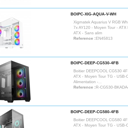
BOIPC-XIG-AQUA-V-WH
Xigmatek Aquarius V RGB Whi
7x AY120 - Moyen Tour - ATX 
ATX - Sans alim
Reference :
EN45813
BOIPC-DEEP-CG530-4FB
Boitier DEEPCOOL CG530 4F
ATX - Moyen Tour TG - USB-C
Alimentation -...
Reference :
R-CG530-BKADA
BOIPC-DEEP-CG580-4FB
Boitier DEEPCOOL CG580 4F
ATX - Moyen Tour TG - USB-C