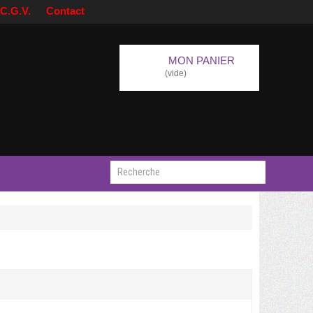
C.G.V.
Contact
MON PANIER
(vide)