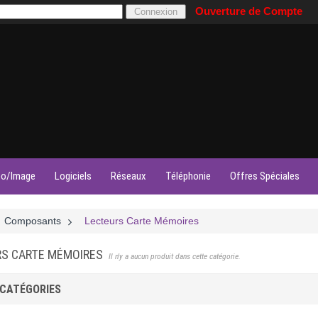
Ouverture de Compte
éo/Image
Logiciels
Réseaux
Téléphonie
Offres Spéciales
Composants
>
Lecteurs Carte Mémoires
RS CARTE MÉMOIRES
Il n'y a aucun produit dans cette catégorie.
CATÉGORIES