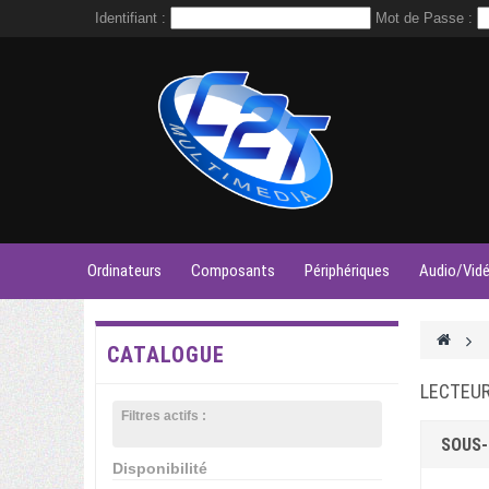
Identifiant :
Mot de Passe :
Ordinateurs
Composants
Périphériques
Audio/Vid
>
CATALOGUE
LECTEU
Filtres actifs :
SOUS-
Disponibilité