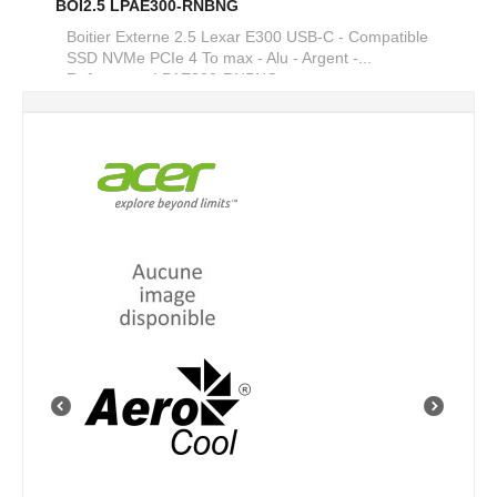
BOI2.5 LPAE300-RNBNG
Boitier Externe 2.5 Lexar E300 USB-C - Compatible
SSD NVMe PCIe 4 To max - Alu - Argent -...
Reference :
LPAE300-RNBNG