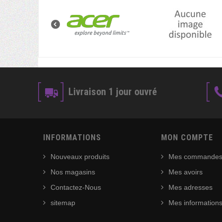
Livraison 1 jour ouvré
INFORMATIONS
MON COMPTE
Nouveaux produits
Mes commande
Nos magasins
Mes avoirs
Contactez-Nous
Mes adresses
sitemap
Mes informations