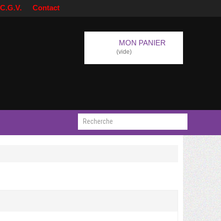
C.G.V.
Contact
MON PANIER
(vide)