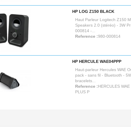
HP LOG Z150 BLACK
Haut Parleur Logitech Z150 Mi
Speakers 2.0 (stéréo) - 3W Pr
000814 -...
Reference :
980-000814
HP HERCULE WAE04PPP
Haut-parleur Hercules WAE O
pack - sans fil - Bluetooth - 5W
bracelets...
Reference :
HERCULES WAE
PLUS P