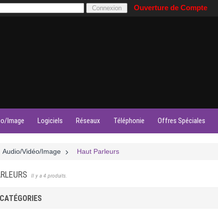
Ouverture de Compte
éo/Image
Logiciels
Réseaux
Téléphonie
Offres Spéciales
Audio/Vidéo/Image
>
Haut Parleurs
ARLEURS
Il y a 4 produits.
CATÉGORIES