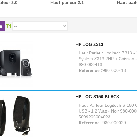
rleur 2.0
Haut-parleur 2.1
Haut-par
Tri
HP LOG Z313
Haut Parleur Logitech Z313 -
System Z313 2HP + Caisson - 
980-000413
Reference :
980-000413
HP LOG S150 BLACK
Haut-Parleur Logitech S-150
USB - 1.2 Watt - Noir 980-000
5099206004023
Reference :
980-000029