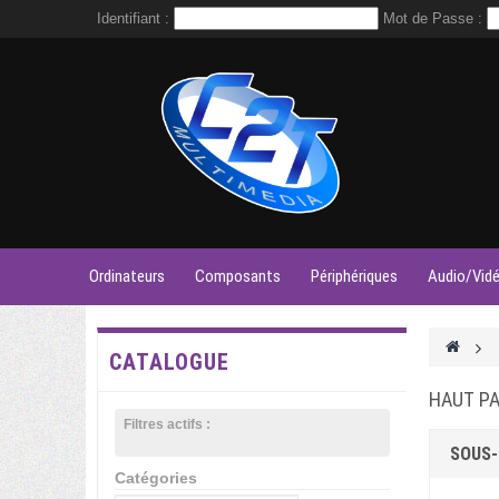
Identifiant :
Mot de Passe :
Ordinateurs
Composants
Périphériques
Audio/Vid
>
CATALOGUE
HAUT P
Filtres actifs :
SOUS-
Catégories