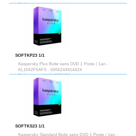
Reference :
SOFTKP23 1/1
Kaspersky Plus Boite sans DVD 1 Poste / 1an -
KL1042F5AFS - 5056244914424
Reference :
KL1042F5AFS
SOFTKS23 1/1
Kaspersky Standard Boite sans DVD 1 Poste / 1an -