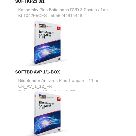
SOFTKP23 3/1
Kaspersky Plus Boite sans DVD 3 Postes / 1an -
KL1042F5CFS - 5056244914448
Reference :
KL1042F5CFS
SOFTBD AVP 1/1-BOX
Bitdefender Antivirus Plus 1 appareil / 1 an -
CR_AV_1_12_FR
Reference :
CR_AV_1_12_FR