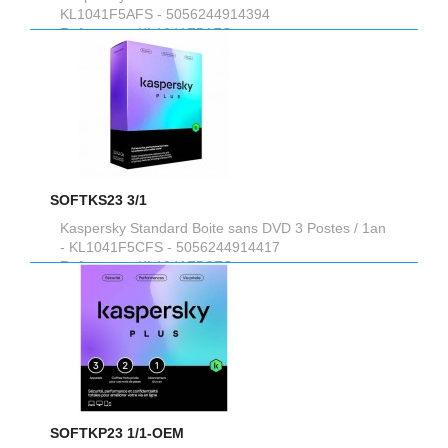
KL1041F5AFS - 5056244914394
Reference :
KL1041F5AFS
SOFTKS23 3/1
Kaspersky Standard Boite sans DVD 3 Postes / 1an
- KL1041F5CFS - 5056244914417
Reference :
KL1041F5CFS
SOFTKP23 1/1-OEM