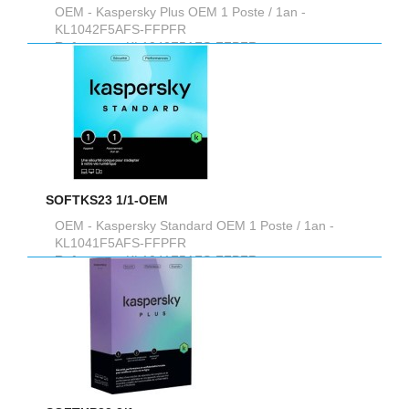
OEM - Kaspersky Plus OEM 1 Poste / 1an -
KL1042F5AFS-FFPFR
Reference :
KL1042F5AFS-FFPFR
SOFTKS23 1/1-OEM
OEM - Kaspersky Standard OEM 1 Poste / 1an -
KL1041F5AFS-FFPFR
Reference :
KL1041F5AFS-FFPFR