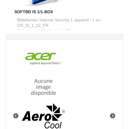
SOFTBD IS 1/1-BOX
Bitdefender Internet Security 1 appareil / 1 an -
CR_IS_1_12_FR
Reference :
CR_IS_1_12_FR